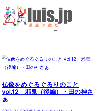
内
容
を
ス
キ
ッ
プ
仏像をめぐるぐるりのこと
vol.12 邪鬼（後編）・田の神さ
ぁ