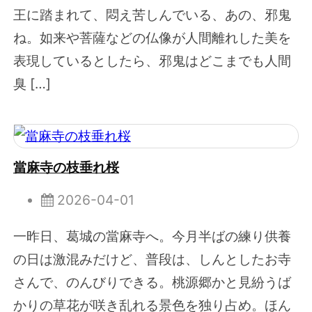
王に踏まれて、悶え苦しんでいる、あの、邪鬼
ね。如来や菩薩などの仏像が人間離れした美を
表現しているとしたら、邪鬼はどこまでも人間
臭 […]
當麻寺の枝垂れ桜
2026-04-01
一昨日、葛城の當麻寺へ。今月半ばの練り供養
の日は激混みだけど、普段は、しんとしたお寺
さんで、のんびりできる。桃源郷かと見紛うば
かりの草花が咲き乱れる景色を独り占め。ほん