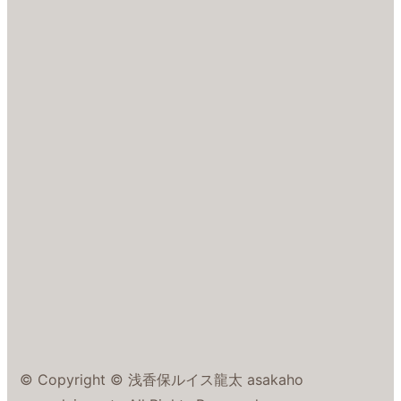
© Copyright © 浅香保ルイス龍太 asakaho