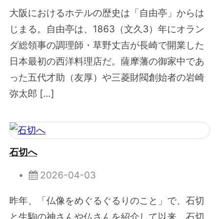
大阪におけるホテルの歴史は「自由亭」からは
じまる。自由亭は、1863（文久3）年にオラン
ダ総領事の調理師・草野丈吉が長崎で開業した
日本最初の西洋料理店だ。薩摩藩の御家中であ
った五代才助（友厚）や三菱財閥創始者の岩崎
弥太郎 […]
石切へ
2026-04-03
昨年、「仏像をめぐるぐるりのこと」で、石切
と生駒の神さんや仏さんを紹介して以来、石切