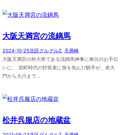
大阪天満宮の流鏑馬
2024-10-25
北区グルグルZ
, 
天満橋
大阪天満宮の秋大祭である流鏑馬神事に奉仕のお手伝
いに。 室町時代の狩装束に身を包んだ騎手が、表大
門から大川まで…
松井呉服店の地蔵盆
2021-08-24
北区グルグルZ
, 
天満橋