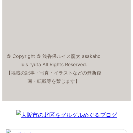
© Copyright © 浅香保ルイス龍太 asakaho
luis ryuta All Rights Reserved.
【掲載の記事・写真・イラストなどの無断複
写・転載等を禁じます】