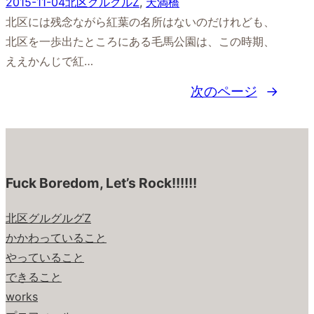
2015-11-04
北区グルグルZ
, 
天満橋
北区には残念ながら紅葉の名所はないのだけれども、
北区を一歩出たところにある毛馬公園は、この時期、
ええかんじで紅…
次のページ
→
Fuck Boredom, Let’s Rock!!!!!!
北区グルグルグZ
かかわっていること
やっていること
できること
works