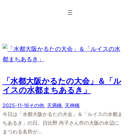
内
容
を
ス
キ
ッ
プ
「水都大阪かるたの大会」＆「ル
イスの水都まちあるき」
2025-11-16
その他
, 
天満橋
, 
天神橋
今日は「水都大阪かるたの大会」＆「ルイスの水都ま
ちあるき」の日。日比野 尚子さん作の大阪の水辺に
まつわる名所が…