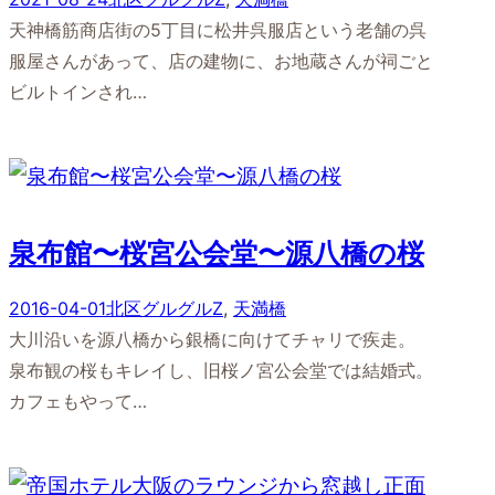
天神橋筋商店街の5丁目に松井呉服店という老舗の呉
服屋さんがあって、店の建物に、お地蔵さんが祠ごと
ビルトインされ…
泉布館〜桜宮公会堂〜源八橋の桜
2016-04-01
北区グルグルZ
, 
天満橋
大川沿いを源八橋から銀橋に向けてチャリで疾走。
泉布観の桜もキレイし、旧桜ノ宮公会堂では結婚式。
カフェもやって…