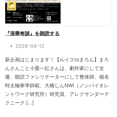
『浪華奇談』を朗読する
2026-04-12
新企画はじまります！【ルイスtoまろん】まろ
んさんこと小栗一紅さんは、劇作家にして女
優、朗読ファシリテーターにして整体師、楊名
時太極拳準師範、大橋しんNWI（ノンバイオレ
ントワーク研究所）研究員、アレクサンダーテ
クニーク […]