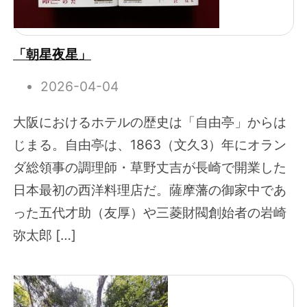
「朝星夜星」
2026-04-04
大阪におけるホテルの歴史は「自由亭」からは
じまる。自由亭は、1863（文久3）年にオラン
ダ総領事の調理師・草野丈吉が長崎で開業した
日本最初の西洋料理店だ。薩摩藩の御家中であ
った五代才助（友厚）や三菱財閥創始者の岩崎
弥太郎 […]