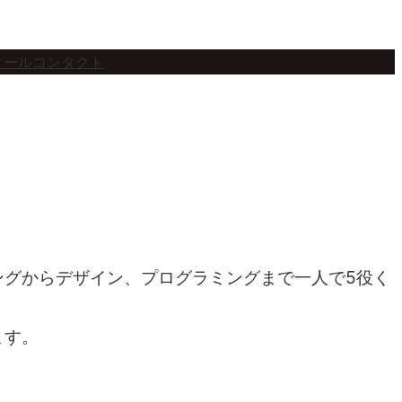
ィール
コンタクト
ングからデザイン、プログラミングまで一人で5役く
ます。