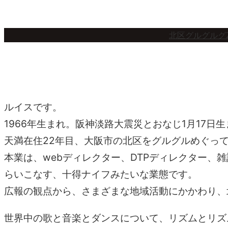
内
容
北区グルグルグ
を
ス
キ
ッ
ルイスです。
プ
1966年生まれ。阪神淡路大震災とおなじ1月17日
天満在住22年目、大阪市の北区をグルグルめぐっ
本業は、webディレクター、DTPディレクター
らいこなす、十得ナイフみたいな業態です。
広報の観点から、さまざまな地域活動にかかわり、
世界中の歌と音楽とダンスについて、リズムとリズ