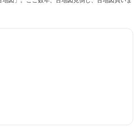
は「古地図」。ここ数年、古地図見倒し、古地図買いま