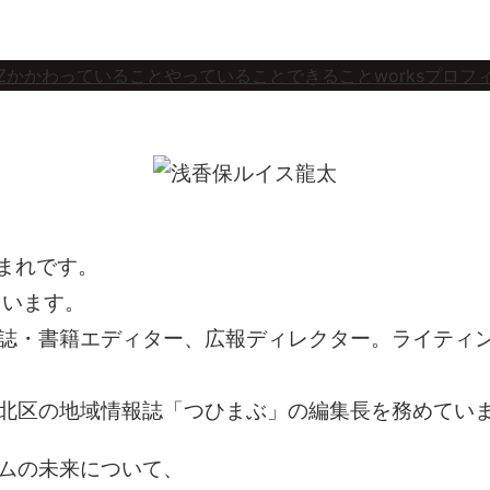
Z
かかわっていること
やっていること
できること
works
プロフ
生まれです。
ています。
、雑誌・書籍エディター、広報ディレクター。ライティ
北区の地域情報誌「つひまぶ」の編集長を務めてい
ムの未来について、