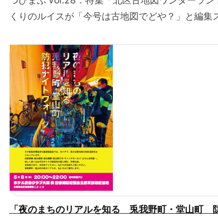
つひまぶ vol.28：特集「北区古地図ワンダー
くりのルイスが「今号は古地図でどや？」と編集ス
「夜のまちのリアルを知る 兎我野町・堂山町 