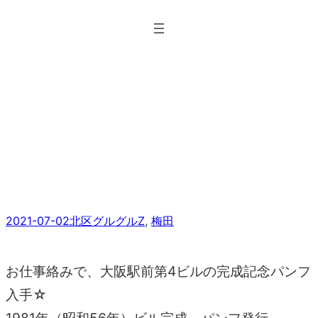
内
容
を
ス
キ
ッ
大阪駅前第4ビルの完成記念
プ
パンフ
2021-07-02
北区グルグルZ
, 
梅田
お仕事絡みで、大阪駅前第4ビルの完成記念パンフ
入手☆