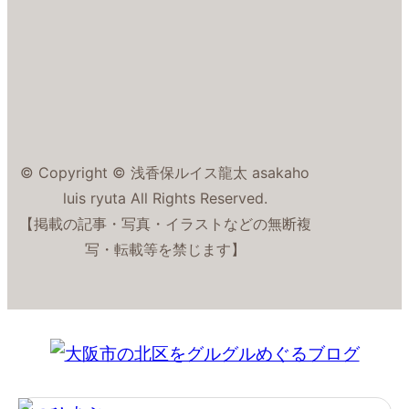
© Copyright © 浅香保ルイス龍太 asakaho
luis ryuta All Rights Reserved.
【掲載の記事・写真・イラストなどの無断複
写・転載等を禁じます】