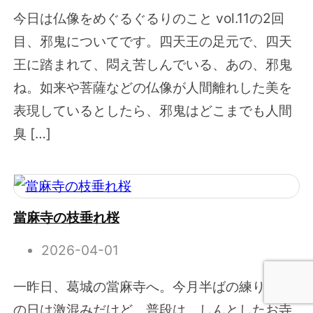
今日は仏像をめぐるぐるりのこと vol.11の2回
目、邪鬼についてです。四天王の足元で、四天
王に踏まれて、悶え苦しんでいる、あの、邪鬼
ね。如来や菩薩などの仏像が人間離れした美を
表現しているとしたら、邪鬼はどこまでも人間
臭 […]
當麻寺の枝垂れ桜
2026-04-01
一昨日、葛城の當麻寺へ。今月半ばの練り供養
の日は激混みだけど、普段は、しんとしたお寺