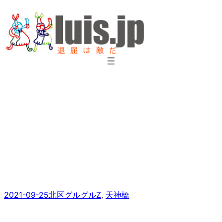
内
容
を
ス
キ
ッ
プ
大阪天満宮の十二支方位盤の
御朱印帳
2021-09-25
北区グルグルZ
, 
天神橋