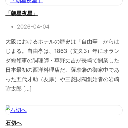
「朝星夜星」
2026-04-04
大阪におけるホテルの歴史は「自由亭」からは
じまる。自由亭は、1863（文久3）年にオラン
ダ総領事の調理師・草野丈吉が長崎で開業した
日本最初の西洋料理店だ。薩摩藩の御家中であ
った五代才助（友厚）や三菱財閥創始者の岩崎
弥太郎 […]
石切へ