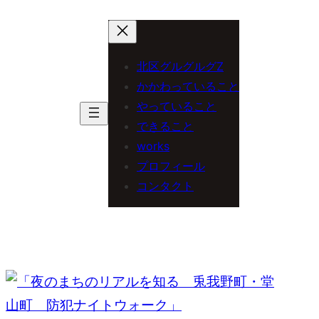
内
容
を
北区グルグルグZ
ス
かかわっていること
やっていること
キ
できること
ッ
works
プ
プロフィール
コンタクト