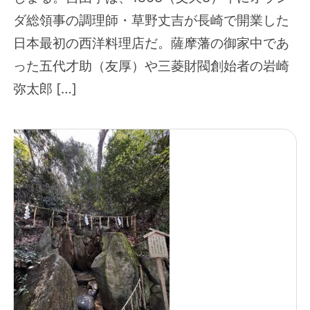
ダ総領事の調理師・草野丈吉が長崎で開業した
日本最初の西洋料理店だ。薩摩藩の御家中であ
った五代才助（友厚）や三菱財閥創始者の岩崎
弥太郎 […]