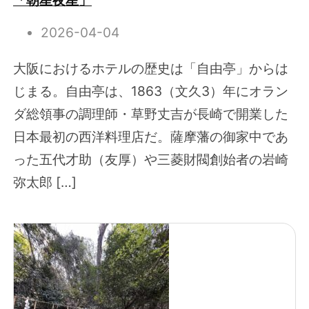
「朝星夜星」
2026-04-04
大阪におけるホテルの歴史は「自由亭」からは
じまる。自由亭は、1863（文久3）年にオラン
ダ総領事の調理師・草野丈吉が長崎で開業した
日本最初の西洋料理店だ。薩摩藩の御家中であ
った五代才助（友厚）や三菱財閥創始者の岩崎
弥太郎 […]