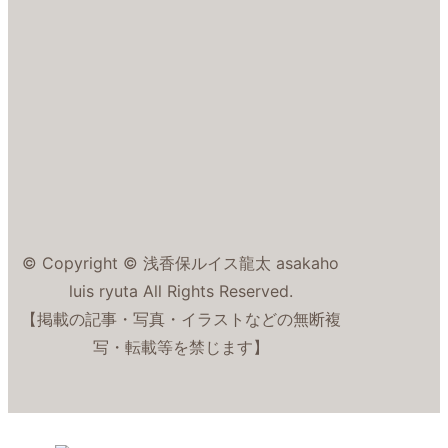
© Copyright © 浅香保ルイス龍太 asakaho
luis ryuta All Rights Reserved.
【掲載の記事・写真・イラストなどの無断複
写・転載等を禁じます】