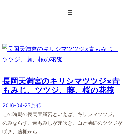
内
容
を
ス
キ
ッ
プ
長岡天満宮のキリシマツツジ×青
もみじ、ツツジ、藤、桜の花筏
2016-04-25
京都
この時期の長岡天満宮といえば、キリシマツツジ。
のみならず、青もみじが芽吹き、白と薄紅のツツジが
咲き、藤棚から…