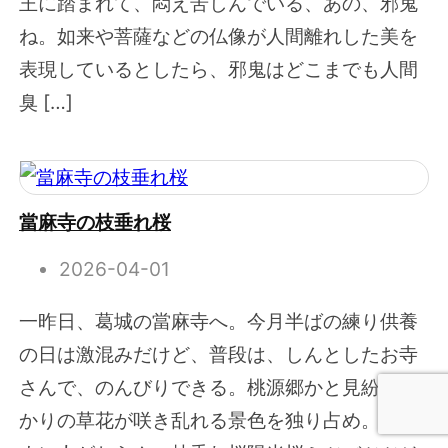
王に踏まれて、悶え苦しんでいる、あの、邪鬼
ね。如来や菩薩などの仏像が人間離れした美を
表現しているとしたら、邪鬼はどこまでも人間
臭 […]
當麻寺の枝垂れ桜
2026-04-01
一昨日、葛城の當麻寺へ。今月半ばの練り供養
の日は激混みだけど、普段は、しんとしたお寺
さんで、のんびりできる。桃源郷かと見紛うば
かりの草花が咲き乱れる景色を独り占め。ほん