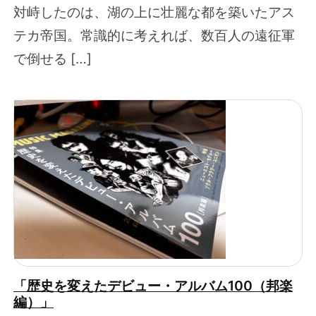
対峙したのは、湖の上に壮麗な都を築いたアス
テカ帝国。常識的に考えれば、数百人の遠征軍
で倒せる […]
「歴史を変えたデビュー・アルバム100（邦楽
編）」