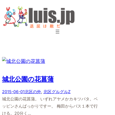
内
容
を
ス
キ
ッ
プ
城北公園の花菖蒲
2015-06-01
北区の外
, 
北区グルグルZ
城北公園の花菖蒲。 いずれアヤメかカキツバタ。ベ
ッピンさんばっかりですー。 梅田からバス１本で行
ける。20分く…