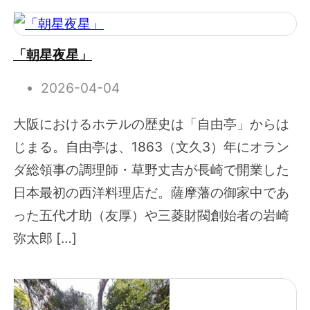
「朝星夜星」
2026-04-04
大阪におけるホテルの歴史は「自由亭」からは
じまる。自由亭は、1863（文久3）年にオラン
ダ総領事の調理師・草野丈吉が長崎で開業した
日本最初の西洋料理店だ。薩摩藩の御家中であ
った五代才助（友厚）や三菱財閥創始者の岩崎
弥太郎 […]