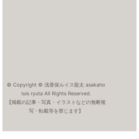
© Copyright © 浅香保ルイス龍太 asakaho
luis ryuta All Rights Reserved.
【掲載の記事・写真・イラストなどの無断複
写・転載等を禁じます】