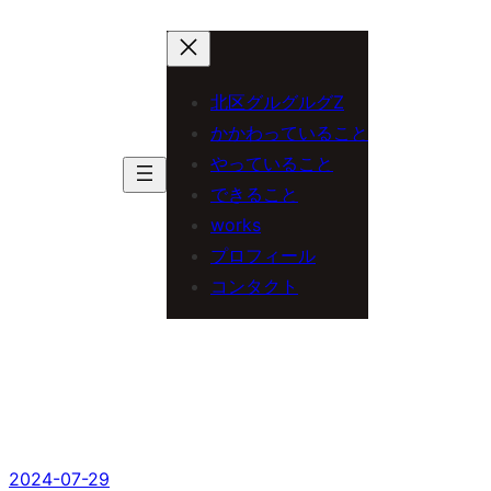
内
容
を
北区グルグルグZ
ス
かかわっていること
やっていること
キ
できること
ッ
works
プ
プロフィール
コンタクト
鯰絵
2024-07-29