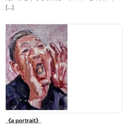
[…]
《a portrait》