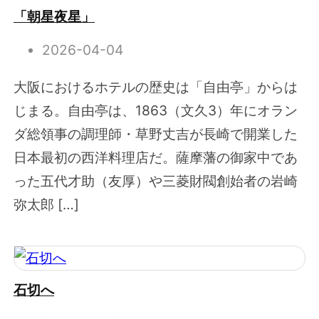
「朝星夜星」
2026-04-04
大阪におけるホテルの歴史は「自由亭」からは
じまる。自由亭は、1863（文久3）年にオラン
ダ総領事の調理師・草野丈吉が長崎で開業した
日本最初の西洋料理店だ。薩摩藩の御家中であ
った五代才助（友厚）や三菱財閥創始者の岩崎
弥太郎 […]
石切へ