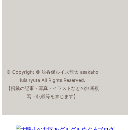
© Copyright © 浅香保ルイス龍太 asakaho
luis ryuta All Rights Reserved.
【掲載の記事・写真・イラストなどの無断複
写・転載等を禁じます】