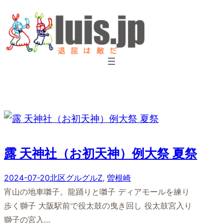
内
容
を
ス
キ
ッ
プ
露 天神社（お初天神）例大祭 夏祭
2024-07-20
北区グルグルZ
, 
曽根崎
宵山の地車囃子。龍踊りと囃子 ディアモールを練り
歩く獅子 大阪駅前で役太鼓の曳き回し 役太鼓宮入り
獅子の宮入…