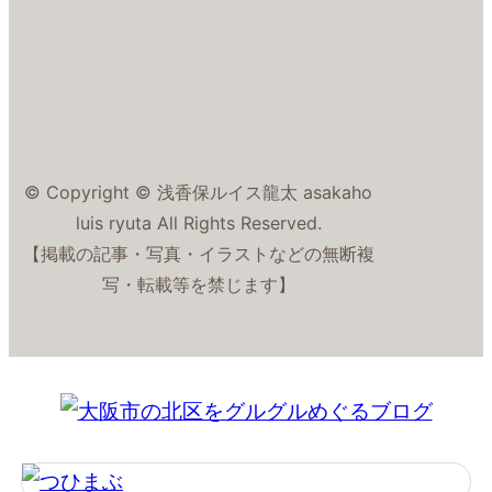
© Copyright © 浅香保ルイス龍太 asakaho
luis ryuta All Rights Reserved.
【掲載の記事・写真・イラストなどの無断複
写・転載等を禁じます】