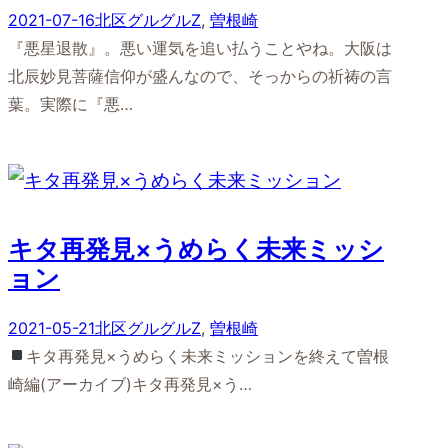
2021-07-16
北区グルグルZ
, 
曽根崎
『悪星退散』。悪い運気を追い払うことやね。大阪は
北辰妙見菩薩信仰が盛んなので、そっからの祈祷の言
葉。実際に『悪…
キタ再発見×うめらく未来ミッシ
ョン
2021-05-21
北区グルグルZ
, 
曽根崎
キタ再発見×うめらく未来ミッションを終えて曽根
崎編(アーカイブ)キタ再発見×う…