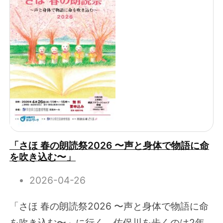
「さほ 春の朗読祭2026 〜声と身体で物語に命
を吹き込む〜」
2026-04-26
「さほ 春の朗読祭2026 〜声と身体で物語に命
を吹き込む〜」に行く。佐保川を歩くのは2年