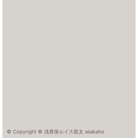
© Copyright © 浅香保ルイス龍太 asakaho