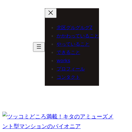
内
容
を
北区グルグルグZ
ス
かかわっていること
やっていること
キ
できること
ッ
works
プ
プロフィール
コンタクト