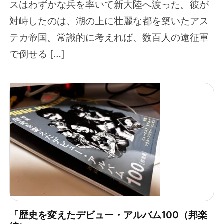
スはわずかな兵を率いて新大陸へ渡った。彼が
対峙したのは、湖の上に壮麗な都を築いたアス
テカ帝国。常識的に考えれば、数百人の遠征軍
で倒せる […]
「歴史を変えたデビュー・アルバム100（邦楽