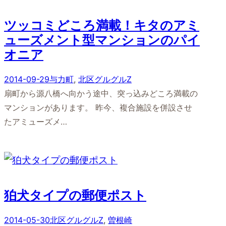
ツッコミどころ満載！キタのアミ
ューズメント型マンションのパイ
オニア
2014-09-29
与力町
, 
北区グルグルZ
扇町から源八橋へ向かう途中、突っ込みどころ満載の
マンションがあります。 昨今、複合施設を併設させ
たアミューズメ…
狛犬タイプの郵便ポスト
2014-05-30
北区グルグルZ
, 
曽根崎