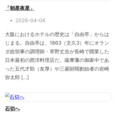
「朝星夜星」
2026-04-04
大阪におけるホテルの歴史は「自由亭」からは
じまる。自由亭は、1863（文久3）年にオラン
ダ総領事の調理師・草野丈吉が長崎で開業した
日本最初の西洋料理店だ。薩摩藩の御家中であ
った五代才助（友厚）や三菱財閥創始者の岩崎
弥太郎 […]
石切へ