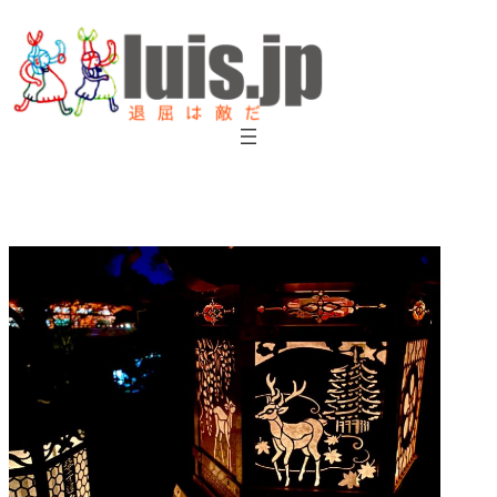
内
容
を
ス
キ
ッ
プ