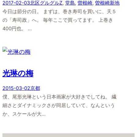
2017-02-03
北区グルグルZ
, 
堂島
, 
曽根崎
, 
曽根崎新地
今日は節分の日。 まずは、巻き寿司を買いに、天５
の「寿司政」へ。 毎年ここで買ってます。 上巻き
400円也。 …
光琳の梅
2015-03-02
京都
僕、尾形光琳という日本画家が大好きでしてね。 繊
細さとダイナミックさが同居していて、なんという
か、スケールが大…