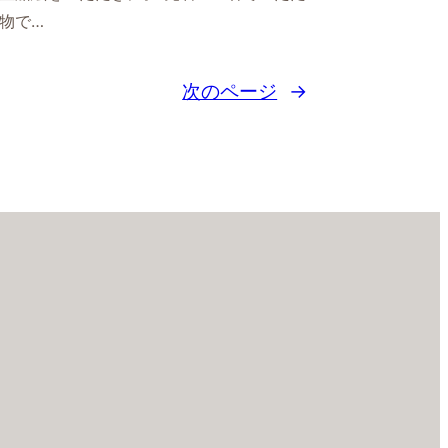
物で…
次のページ
→