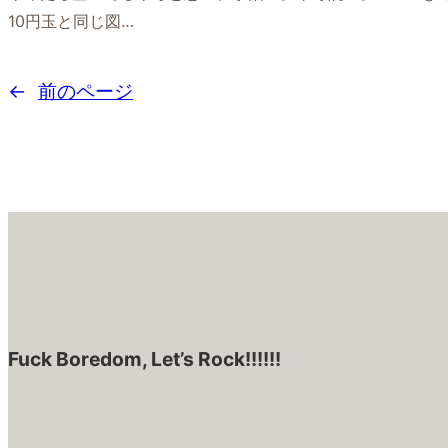
10円玉と同じ図…
←
前のページ
Fuck Boredom, Let’s Rock!!!!!!