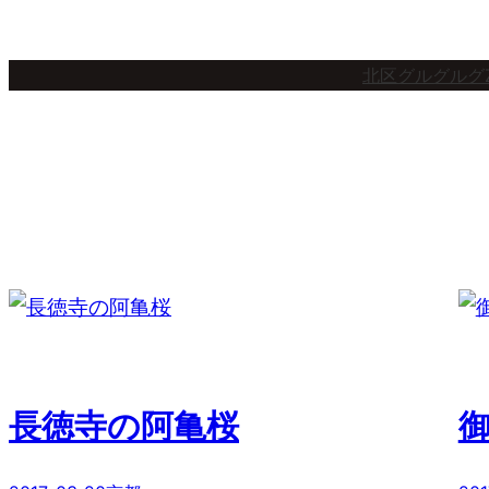
内
容
北区グルグルグ
を
ス
キ
ッ
プ
長徳寺の阿亀桜