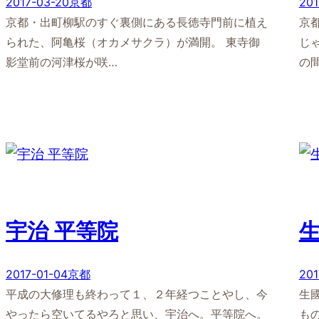
2017-03-20
京都
201
京都・出町柳駅のすぐ裏側にある長徳寺門前に植え
京
られた、阿亀桜（オカメサクラ）が満開。 東寺御
じ
影堂前の河津桜が咲…
の
宇治 平等院
2017-01-04
京都
201
平成の大修理も終わって１、２年経つことやし、今
生
やったら空いてるやろと思い、宇治へ。平等院へ。
も