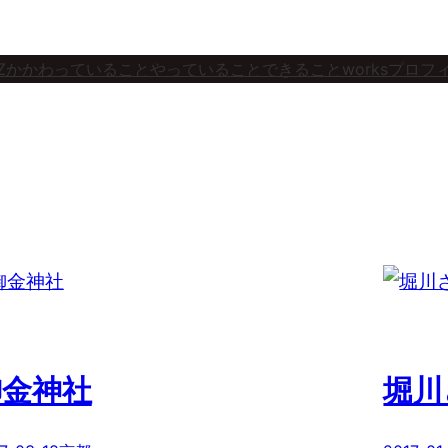
Z
かかわっていること
やっていること
できること
works
プロフ
御金神社
堀川