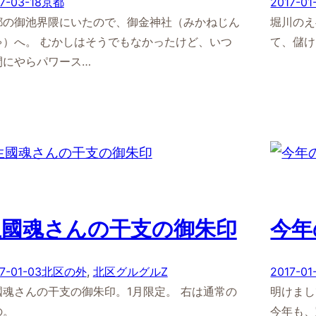
7-03-18
京都
2017-01
都の御池界隈にいたので、御金神社（みかねじん
堀川のえ
ゃ）へ。 むかしはそうでもなかったけど、いつ
て、儲け
間にやらパワース…
生國魂さんの干支の御朱印
今年
7-01-03
北区の外
, 
北区グルグルZ
2017-01
國魂さんの干支の御朱印。1月限定。 右は通常の
明けまし
の。
今年も、