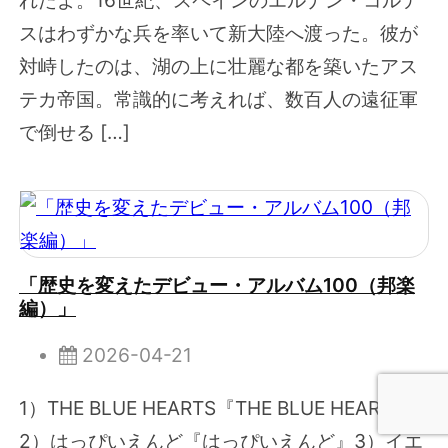
れたよ。16世紀、スペインのエルナン・コルテ
スはわずかな兵を率いて新大陸へ渡った。彼が
対峙したのは、湖の上に壮麗な都を築いたアス
テカ帝国。常識的に考えれば、数百人の遠征軍
で倒せる […]
「歴史を変えたデビュー・アルバム100（邦楽
編）」
2026-04-21
1）THE BLUE HEARTS『THE BLUE HEARTS』
2）はっぴいえんど『はっぴいえんど』3）イエ