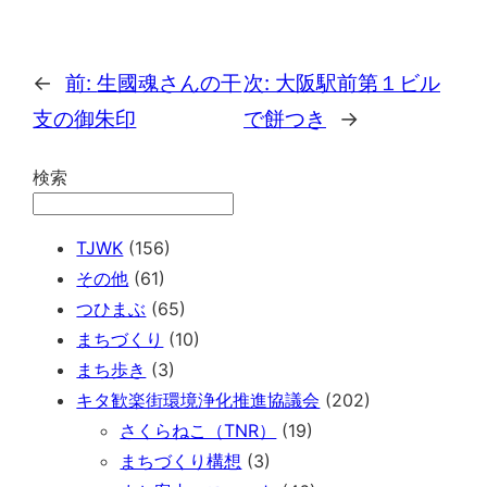
←
前:
生國魂さんの干
次:
大阪駅前第１ビル
支の御朱印
で餅つき
→
検索
TJWK
(156)
その他
(61)
つひまぶ
(65)
まちづくり
(10)
まち歩き
(3)
キタ歓楽街環境浄化推進協議会
(202)
さくらねこ（TNR）
(19)
まちづくり構想
(3)