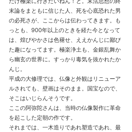
だけ極楽に行きたいねん！と。末法思想の終
末論をまともに信じた人、死を心底恐れた男
の必死さが、ここからは伝わってきます。も
っとも、900年以上のときを経た今となって
は、煌びやかさは色褪せ、ええかんじに鄙び
た趣になってます。極楽浄土も、金銀乱舞か
ら幽玄の世界に。すっかり毒気を抜かれたか
んじ。
平成の大修理では、仏像と外観はリニューア
ルされても、壁画はそのまま。国宝なので、
そこはいじらんそうです。
ここの阿弥陀さんは、当時の仏像製作に革命
を起こした定朝の作です。
それまでは、一木造りであれ塑造であれ、最