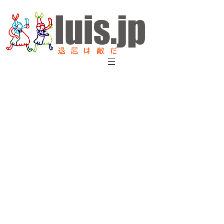
内
容
を
ス
キ
ッ
プ