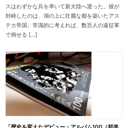
スはわずかな兵を率いて新大陸へ渡った。彼が
対峙したのは、湖の上に壮麗な都を築いたアス
テカ帝国。常識的に考えれば、数百人の遠征軍
で倒せる […]
「歴史を変えたデビュー・アルバム100（邦楽