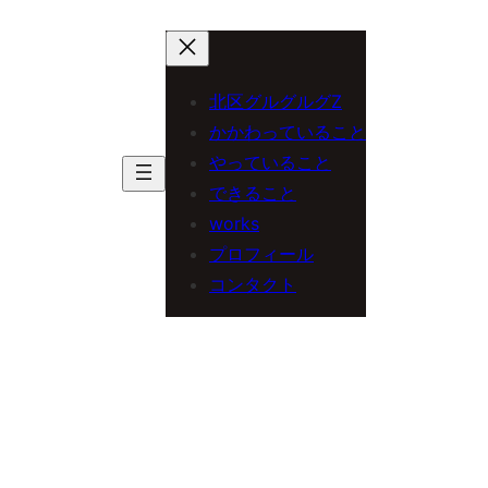
内
容
を
北区グルグルグZ
ス
かかわっていること
やっていること
キ
できること
ッ
works
プ
プロフィール
コンタクト