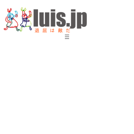
内
容
を
ス
キ
ッ
プ