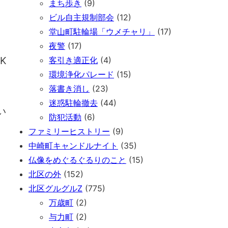
まち歩き
(9)
ビル自主規制部会
(12)
堂山町駐輪場「ウメチャリ」
(17)
夜警
(17)
K
客引き適正化
(4)
環境浄化パレード
(15)
落書き消し
(23)
迷惑駐輪撤去
(44)
い
防犯活動
(6)
ファミリーヒストリー
(9)
中崎町キャンドルナイト
(35)
仏像をめぐるぐるりのこと
(15)
北区の外
(152)
北区グルグルZ
(775)
万歳町
(2)
与力町
(2)