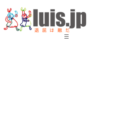
内
容
を
ス
キ
ッ
プ