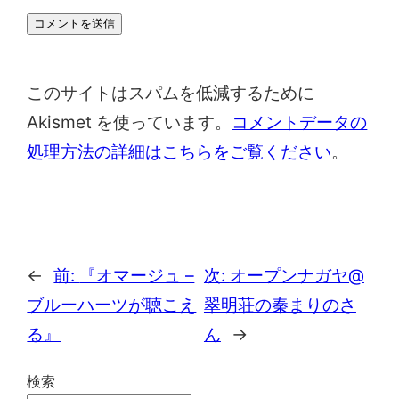
このサイトはスパムを低減するために
Akismet を使っています。
コメントデータの
処理方法の詳細はこちらをご覧ください
。
←
前:
『オマージュ –
次:
オープンナガヤ@
ブルーハーツが聴こえ
翠明荘の秦まりのさ
る』
ん
→
検索