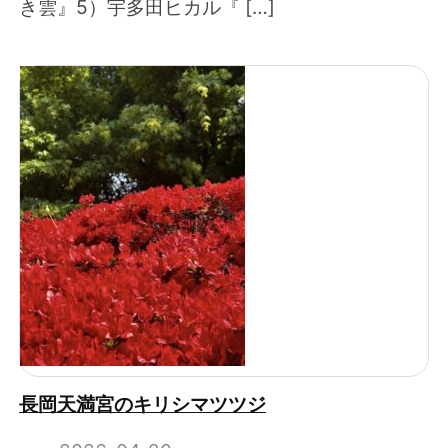
き雲』5）宇多田ヒカル『 […]
長岡天満宮のキリシマツツジ