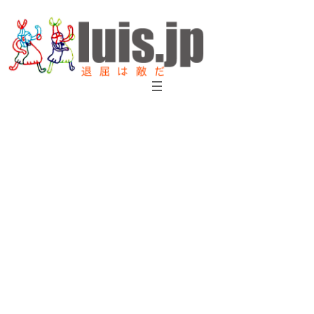
内
容
を
ス
キ
ッ
プ