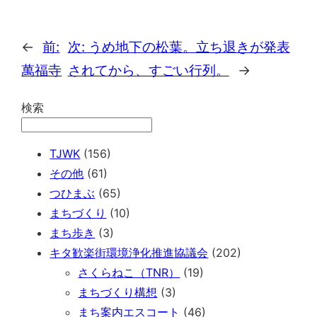
←
前:
次:
うめ地下の松葉。立ち退きが発表
萬福寺
されてから、すごい行列。
→
検索
TJWK
(156)
その他
(61)
つひまぶ
(65)
まちづくり
(10)
まち歩き
(3)
キタ歓楽街環境浄化推進協議会
(202)
さくらねこ（TNR）
(19)
まちづくり構想
(3)
まち案内エスコート
(46)