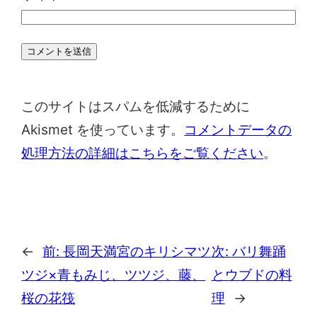
このサイトはスパムを低減するために
Akismet を使っています。
コメントデータの
処理方法の詳細はこちらをご覧ください
。
←
前:
長岡天満宮のキリシマツ
次:
バリ舞踊
ツジ×青もみじ、ツツジ、藤、
とウブドの料
桜の花筏
理
→