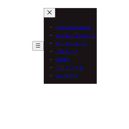
内
容
を
北区グルグルグZ
ス
かかわっていること
やっていること
キ
できること
ッ
works
プ
プロフィール
コンタクト