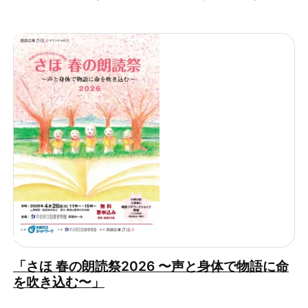
「さほ 春の朗読祭2026 〜声と身体で物語に命
を吹き込む〜」