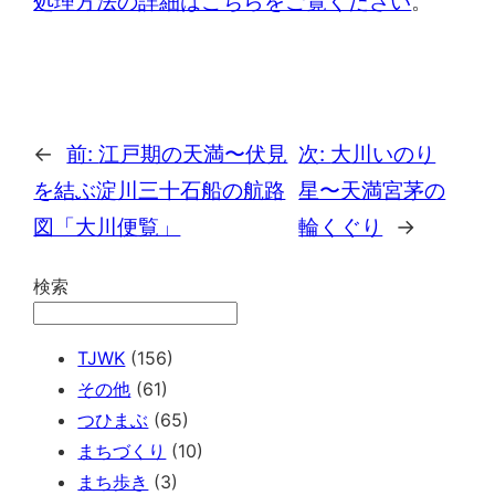
処理方法の詳細はこちらをご覧ください
。
←
前:
江戸期の天満〜伏見
次:
大川いのり
を結ぶ淀川三十石船の航路
星〜天満宮茅の
図「大川便覧」
輪くぐり
→
検索
TJWK
(156)
その他
(61)
つひまぶ
(65)
まちづくり
(10)
まち歩き
(3)