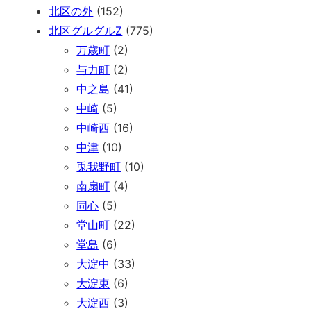
北区の外
(152)
北区グルグルZ
(775)
万歳町
(2)
与力町
(2)
中之島
(41)
中崎
(5)
中崎西
(16)
中津
(10)
兎我野町
(10)
南扇町
(4)
同心
(5)
堂山町
(22)
堂島
(6)
大淀中
(33)
大淀東
(6)
大淀西
(3)