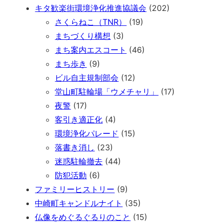
キタ歓楽街環境浄化推進協議会
(202)
さくらねこ（TNR）
(19)
まちづくり構想
(3)
まち案内エスコート
(46)
まち歩き
(9)
ビル自主規制部会
(12)
堂山町駐輪場「ウメチャリ」
(17)
夜警
(17)
客引き適正化
(4)
環境浄化パレード
(15)
落書き消し
(23)
迷惑駐輪撤去
(44)
防犯活動
(6)
ファミリーヒストリー
(9)
中崎町キャンドルナイト
(35)
仏像をめぐるぐるりのこと
(15)