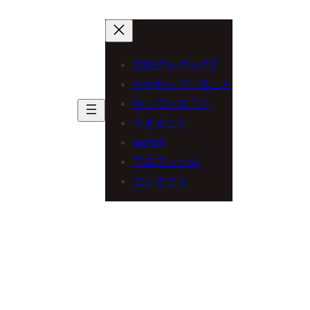
内
容
を
北区グルグルグZ
ス
かかわっていること
やっていること
キ
できること
ッ
works
プ
プロフィール
コンタクト