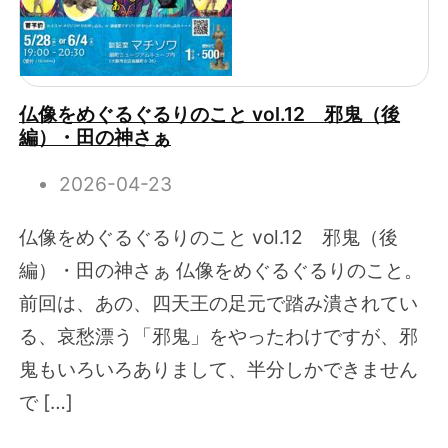
仏像をめぐるぐるりのこと vol.12 邪鬼（後
編）・田の神さぁ
2026-04-23
仏像をめぐるぐるりのこと vol.12 邪鬼（後
編）・田の神さぁ 仏像をめぐるぐるりのこと。
前回は、あの、四天王の足元で踏み潰されてい
る、哀愁漂う「邪鬼」をやったわけですが、邪
鬼もいろいろありまして、半分しかできません
で […]