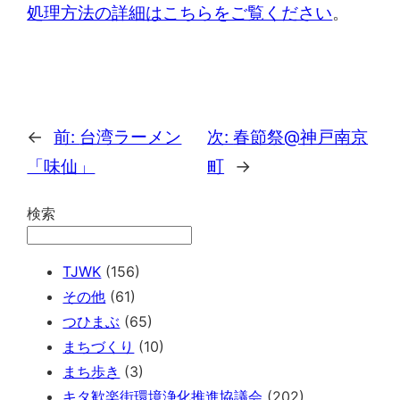
処理方法の詳細はこちらをご覧ください
。
←
前:
台湾ラーメン
次:
春節祭@神戸南京
「味仙」
町
→
検索
TJWK
(156)
その他
(61)
つひまぶ
(65)
まちづくり
(10)
まち歩き
(3)
キタ歓楽街環境浄化推進協議会
(202)