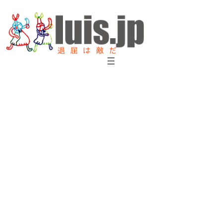
内
容
を
ス
キ
ッ
プ