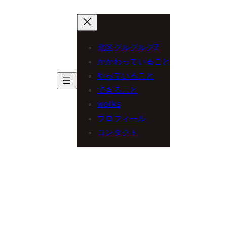
内
容
を
北区グルグルグZ
ス
かかわっていること
やっていること
キ
できること
ッ
works
プ
プロフィール
コンタクト