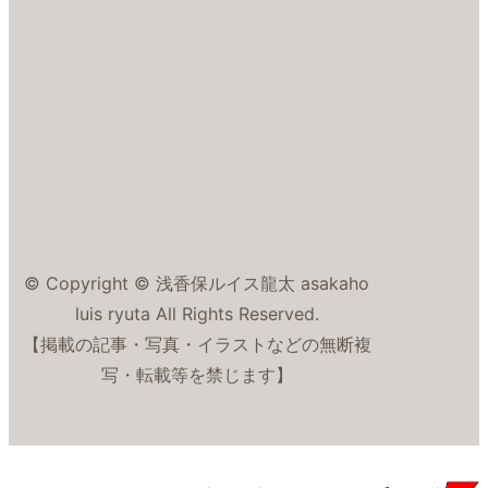
© Copyright © 浅香保ルイス龍太 asakaho
luis ryuta All Rights Reserved.
【掲載の記事・写真・イラストなどの無断複
写・転載等を禁じます】