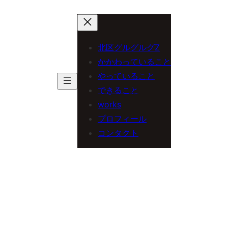
内
容
を
北区グルグルグZ
ス
かかわっていること
やっていること
キ
できること
ッ
works
プ
プロフィール
コンタクト