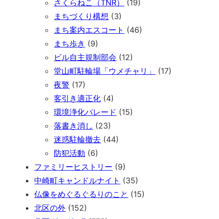
さくらねこ（TNR）
(19)
まちづくり構想
(3)
まち案内エスコート
(46)
まち歩き
(9)
ビル自主規制部会
(12)
堂山町駐輪場「ウメチャリ」
(17)
夜警
(17)
客引き適正化
(4)
環境浄化パレード
(15)
落書き消し
(23)
迷惑駐輪撤去
(44)
防犯活動
(6)
ファミリーヒストリー
(9)
中崎町キャンドルナイト
(35)
仏像をめぐるぐるりのこと
(15)
北区の外
(152)