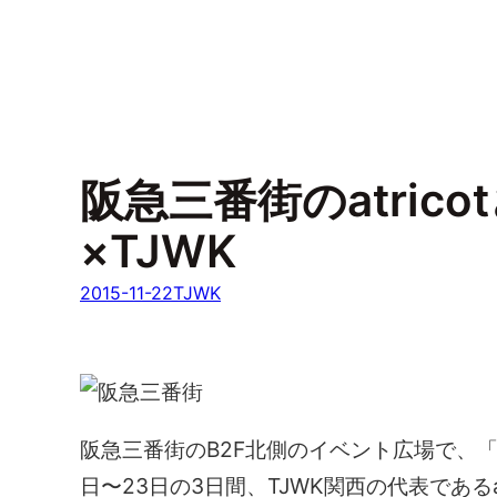
阪急三番街のatric
×TJWK
2015-11-22
TJWK
阪急三番街のB2F北側のイベント広場で、「
日〜23日の3日間、TJWK関西の代表である