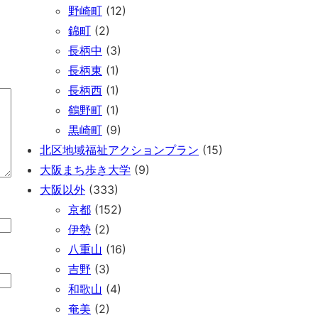
野崎町
(12)
錦町
(2)
長柄中
(3)
長柄東
(1)
長柄西
(1)
鶴野町
(1)
黒崎町
(9)
北区地域福祉アクションプラン
(15)
大阪まち歩き大学
(9)
大阪以外
(333)
京都
(152)
伊勢
(2)
八重山
(16)
吉野
(3)
和歌山
(4)
奄美
(2)