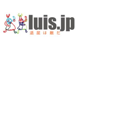
内
容
を
ス
キ
ッ
プ