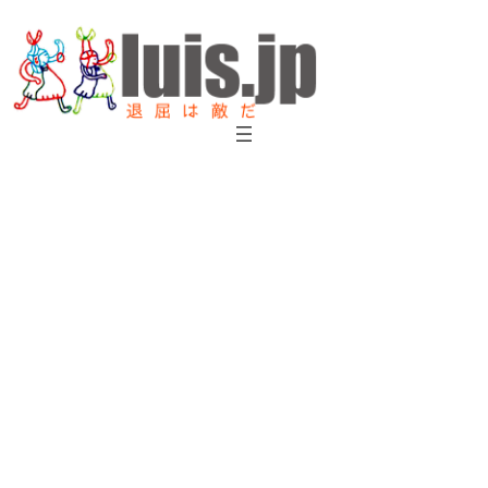
内
容
を
ス
キ
ッ
プ