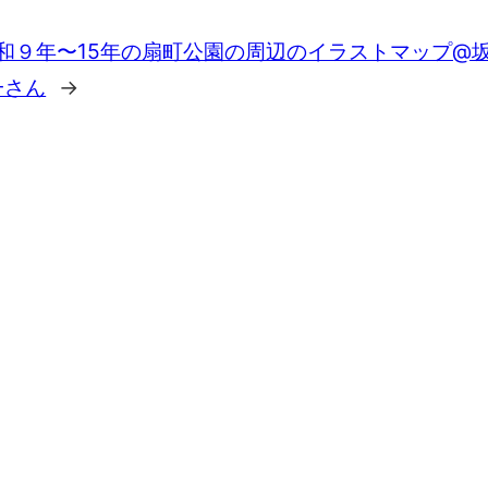
和９年〜15年の扇町公園の周辺のイラストマップ@
一さん
→