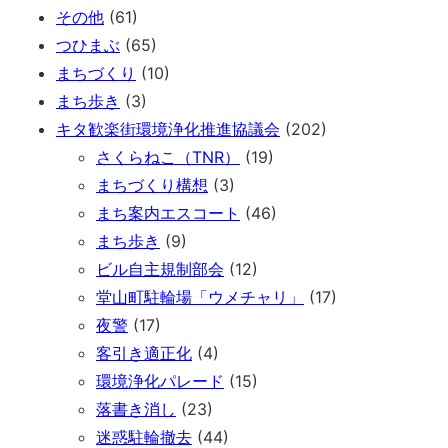
その他
(61)
つひまぶ
(65)
まちづくり
(10)
まち歩き
(3)
キタ歓楽街環境浄化推進協議会
(202)
さくらねこ（TNR）
(19)
まちづくり構想
(3)
まち案内エスコート
(46)
まち歩き
(9)
ビル自主規制部会
(12)
堂山町駐輪場「ウメチャリ」
(17)
夜警
(17)
客引き適正化
(4)
環境浄化パレード
(15)
落書き消し
(23)
迷惑駐輪撤去
(44)