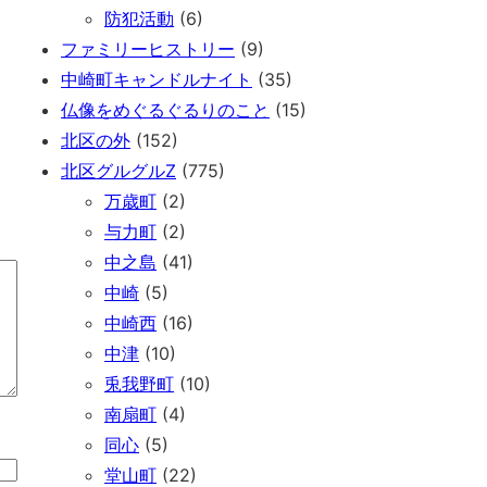
防犯活動
(6)
ファミリーヒストリー
(9)
中崎町キャンドルナイト
(35)
仏像をめぐるぐるりのこと
(15)
北区の外
(152)
北区グルグルZ
(775)
万歳町
(2)
与力町
(2)
中之島
(41)
中崎
(5)
中崎西
(16)
中津
(10)
兎我野町
(10)
南扇町
(4)
同心
(5)
堂山町
(22)