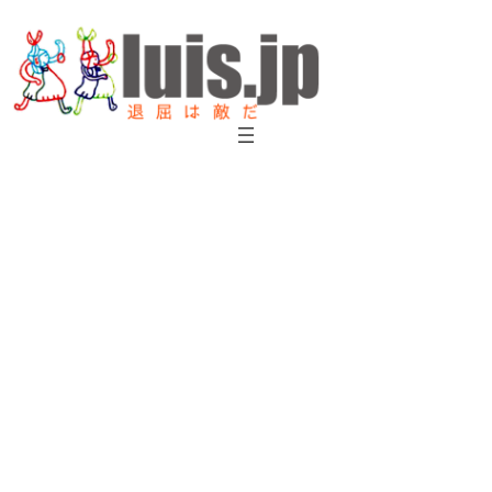
内
容
を
ス
キ
ッ
プ