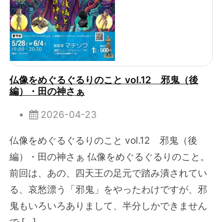
仏像をめぐるぐるりのこと vol.12 邪鬼（後
編）・田の神さぁ
2026-04-23
仏像をめぐるぐるりのこと vol.12 邪鬼（後
編）・田の神さぁ 仏像をめぐるぐるりのこと。
前回は、あの、四天王の足元で踏み潰されてい
る、哀愁漂う「邪鬼」をやったわけですが、邪
鬼もいろいろありまして、半分しかできません
で […]