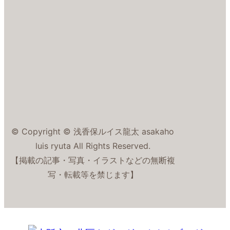
© Copyright © 浅香保ルイス龍太 asakaho
luis ryuta All Rights Reserved.
【掲載の記事・写真・イラストなどの無断複
写・転載等を禁じます】