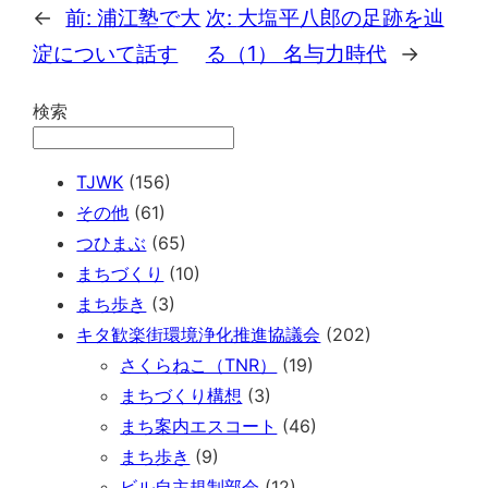
←
前:
浦江塾で大
次:
大塩平八郎の足跡を辿
淀について話す
る（1） 名与力時代
→
検索
TJWK
(156)
その他
(61)
つひまぶ
(65)
まちづくり
(10)
まち歩き
(3)
キタ歓楽街環境浄化推進協議会
(202)
さくらねこ（TNR）
(19)
まちづくり構想
(3)
まち案内エスコート
(46)
まち歩き
(9)
ビル自主規制部会
(12)