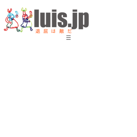
内
容
を
ス
キ
ッ
プ