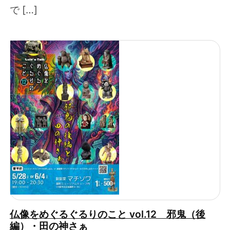
で […]
仏像をめぐるぐるりのこと vol.12 邪鬼（後
編）・田の神さぁ