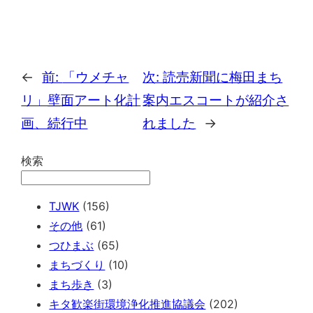
←
前:
「ウメチャ
次:
読売新聞に梅田まち
リ」壁面アート化計
案内エスコートが紹介さ
画、続行中
れました
→
検索
TJWK
(156)
その他
(61)
つひまぶ
(65)
まちづくり
(10)
まち歩き
(3)
キタ歓楽街環境浄化推進協議会
(202)