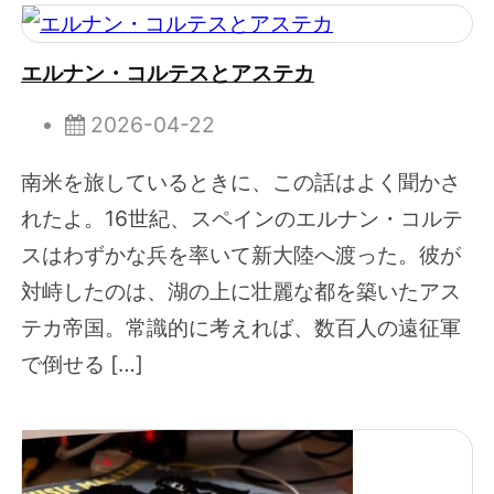
エルナン・コルテスとアステカ
2026-04-22
南米を旅しているときに、この話はよく聞かさ
れたよ。16世紀、スペインのエルナン・コルテ
スはわずかな兵を率いて新大陸へ渡った。彼が
対峙したのは、湖の上に壮麗な都を築いたアス
テカ帝国。常識的に考えれば、数百人の遠征軍
で倒せる […]