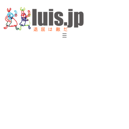
内
容
を
ス
キ
ッ
プ