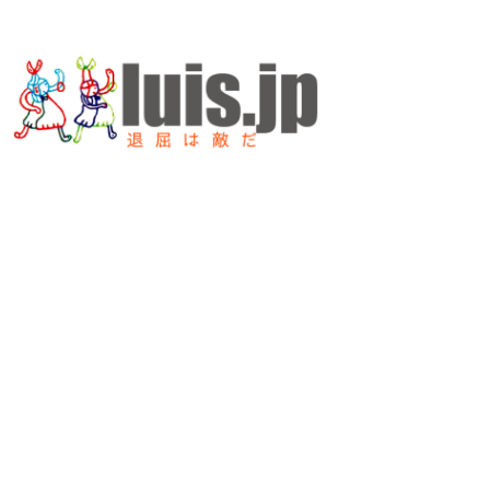
内
容
を
ス
キ
ッ
プ