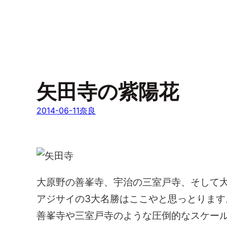
矢田寺の紫陽花
2014-06-11
奈良
大原野の善峯寺、宇治の三室戸寺、そして
アジサイの3大名勝はここやと思っとります
善峯寺や三室戸寺のような圧倒的なスケー