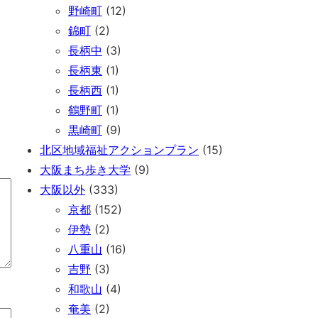
野崎町
(12)
錦町
(2)
長柄中
(3)
長柄東
(1)
長柄西
(1)
鶴野町
(1)
黒崎町
(9)
北区地域福祉アクションプラン
(15)
大阪まち歩き大学
(9)
大阪以外
(333)
京都
(152)
伊勢
(2)
八重山
(16)
吉野
(3)
和歌山
(4)
奄美
(2)