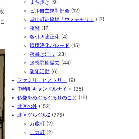
まち歩き
(9)
段
ビル自主規制部会
(12)
堂山町駐輪場「ウメチャリ」
(17)
に
夜警
(17)
客引き適正化
(4)
環境浄化パレード
(15)
落書き消し
(23)
迷惑駐輪撤去
(44)
防犯活動
(6)
ファミリーヒストリー
(9)
中崎町キャンドルナイト
(35)
仏像をめぐるぐるりのこと
(15)
北区の外
(152)
北区グルグルZ
(775)
万歳町
(2)
与力町
(2)