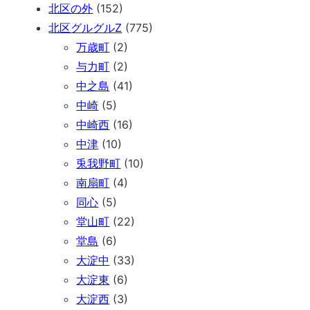
北区の外
(152)
北区グルグルZ
(775)
万歳町
(2)
与力町
(2)
中之島
(41)
中崎
(5)
中崎西
(16)
中津
(10)
兎我野町
(10)
南扇町
(4)
同心
(5)
堂山町
(22)
堂島
(6)
大淀中
(33)
大淀東
(6)
大淀西
(3)