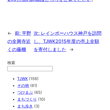
←
前:
平野
次:
レインボーハウス神戸を訪問
の全興寺近
し、TJWK2015年度の売上全額
くの藤棚
を寄付しました
→
検索
TJWK
(156)
その他
(61)
つひまぶ
(65)
まちづくり
(10)
まち歩き
(3)