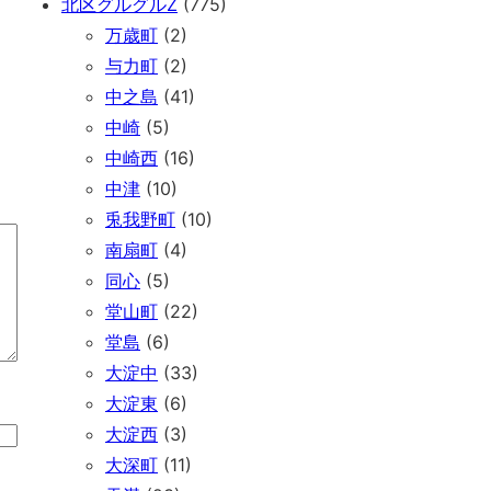
北区グルグルZ
(775)
万歳町
(2)
与力町
(2)
中之島
(41)
中崎
(5)
中崎西
(16)
中津
(10)
兎我野町
(10)
南扇町
(4)
同心
(5)
堂山町
(22)
堂島
(6)
大淀中
(33)
大淀東
(6)
大淀西
(3)
大深町
(11)