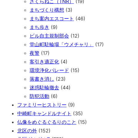
さくらねこ（TNR）
(19)
まちづくり構想
(3)
まち案内エスコート
(46)
まち歩き
(9)
ビル自主規制部会
(12)
堂山町駐輪場「ウメチャリ」
(17)
夜警
(17)
客引き適正化
(4)
環境浄化パレード
(15)
落書き消し
(23)
迷惑駐輪撤去
(44)
防犯活動
(6)
ファミリーヒストリー
(9)
中崎町キャンドルナイト
(35)
仏像をめぐるぐるりのこと
(15)
北区の外
(152)