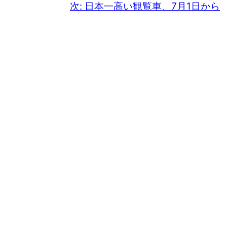
次:
日本一高い観覧車、7月1日から