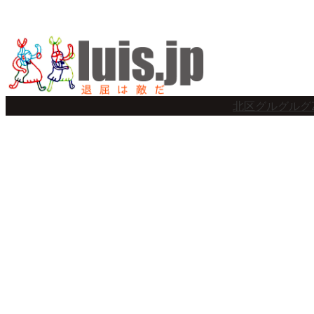
内
容
を
ス
北区グルグルグ
キ
ッ
プ