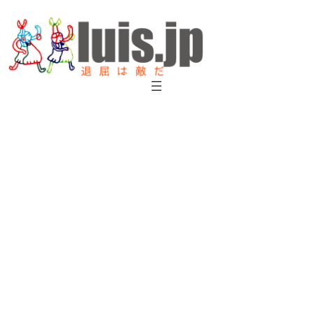
内
容
を
ス
キ
ッ
プ