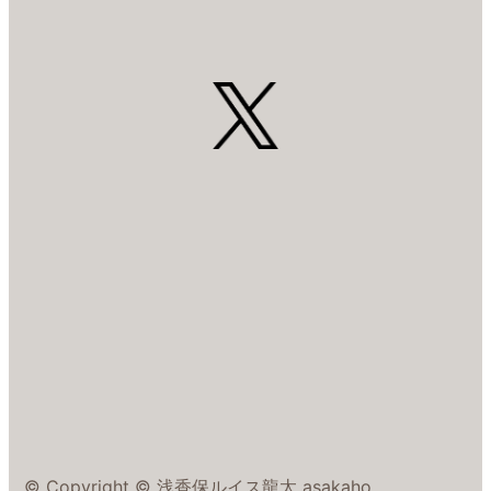
© Copyright © 浅香保ルイス龍太 asakaho