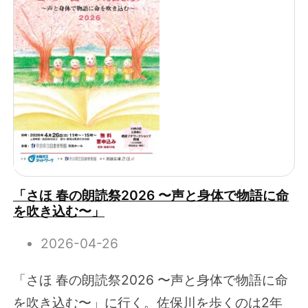
「さほ 春の朗読祭2026 〜声と身体で物語に命
を吹き込む〜」
2026-04-26
「さほ 春の朗読祭2026 〜声と身体で物語に命
を吹き込む〜」に行く。佐保川を歩くのは2年