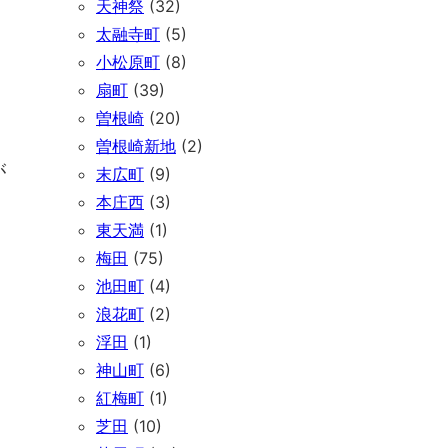
天神祭
(32)
太融寺町
(5)
小松原町
(8)
扇町
(39)
曽根崎
(20)
曽根崎新地
(2)
が
末広町
(9)
本庄西
(3)
東天満
(1)
梅田
(75)
池田町
(4)
浪花町
(2)
浮田
(1)
神山町
(6)
紅梅町
(1)
芝田
(10)