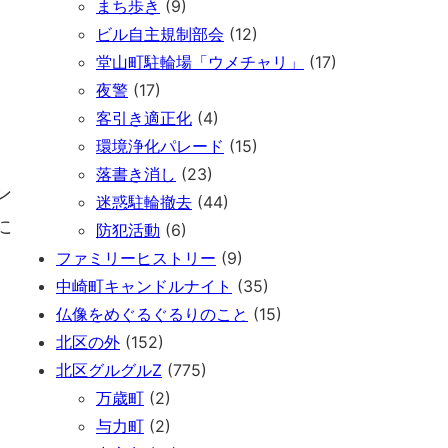
まち歩き
(9)
ビル自主規制部会
(12)
堂山町駐輪場「ウメチャリ」
(17)
夜警
(17)
客引き適正化
(4)
環境浄化パレード
(15)
落書き消し
(23)
ン
迷惑駐輪撤去
(44)
に
防犯活動
(6)
ファミリーヒストリー
(9)
中崎町キャンドルナイト
(35)
仏像をめぐるぐるりのこと
(15)
北区の外
(152)
北区グルグルZ
(775)
万歳町
(2)
与力町
(2)