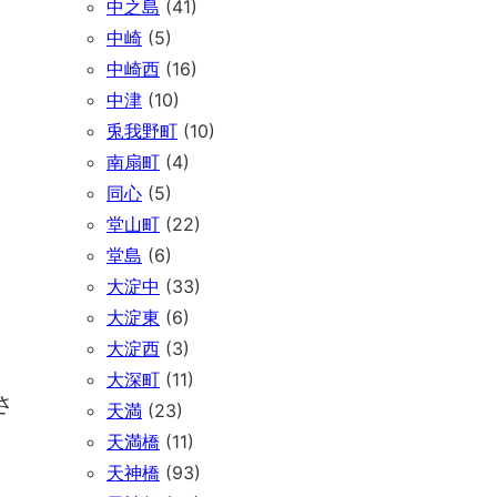
中之島
(41)
中崎
(5)
中崎西
(16)
中津
(10)
兎我野町
(10)
南扇町
(4)
同心
(5)
堂山町
(22)
堂島
(6)
大淀中
(33)
大淀東
(6)
大淀西
(3)
大深町
(11)
さ
天満
(23)
天満橋
(11)
天神橋
(93)