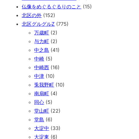
仏像をめぐるぐるりのこと
(15)
北区の外
(152)
北区グルグルZ
(775)
万歳町
(2)
与力町
(2)
中之島
(41)
中崎
(5)
中崎西
(16)
中津
(10)
兎我野町
(10)
南扇町
(4)
同心
(5)
堂山町
(22)
堂島
(6)
大淀中
(33)
大淀東
(6)