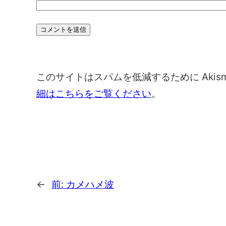
このサイトはスパムを低減するために Akis
細はこちらをご覧ください
。
←
前:
カメハメ波