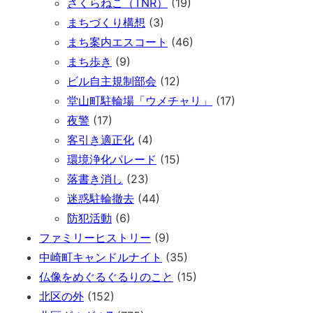
さくらねこ（TNR）
(19)
まちづくり構想
(3)
まち案内エスコート
(46)
まち歩き
(9)
ビル自主規制部会
(12)
堂山町駐輪場「ウメチャリ」
(17)
夜警
(17)
客引き適正化
(4)
環境浄化パレード
(15)
落書き消し
(23)
迷惑駐輪撤去
(44)
防犯活動
(6)
ファミリーヒストリー
(9)
中崎町キャンドルナイト
(35)
仏像をめぐるぐるりのこと
(15)
北区の外
(152)