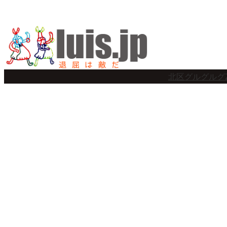
内
容
を
ス
北区グルグルグ
キ
ッ
プ