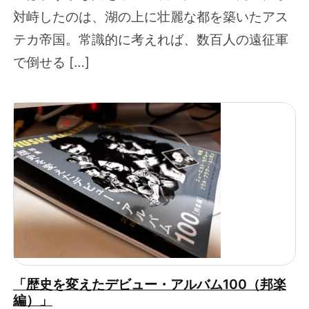
対峙したのは、湖の上に壮麗な都を築いたアス
テカ帝国。常識的に考えれば、数百人の遠征軍
で倒せる […]
「歴史を変えたデビュー・アルバム100（邦楽
編）」