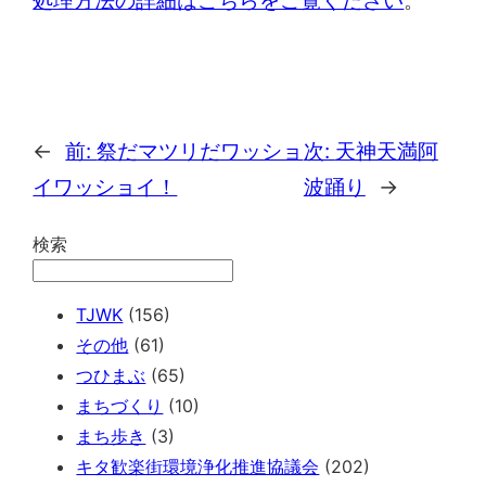
処理方法の詳細はこちらをご覧ください
。
←
前:
祭だマツリだワッショ
次:
天神天満阿
イワッショイ！
波踊り
→
検索
TJWK
(156)
その他
(61)
つひまぶ
(65)
まちづくり
(10)
まち歩き
(3)
キタ歓楽街環境浄化推進協議会
(202)