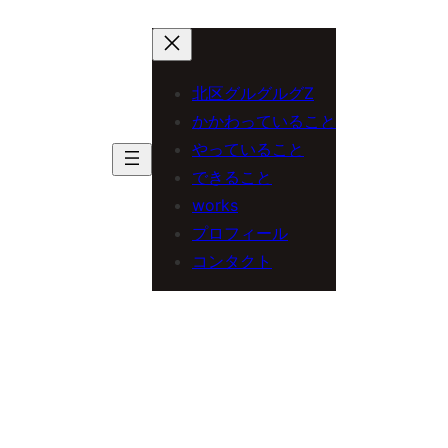
内
容
を
北区グルグルグZ
ス
かかわっていること
やっていること
キ
できること
ッ
works
プ
プロフィール
コンタクト