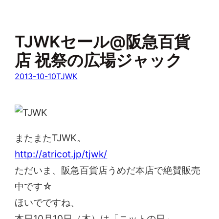
TJWKセール@阪急百貨
店 祝祭の広場ジャック
2013-10-10
TJWK
またまたTJWK。
http://atricot.jp/tjwk/
ただいま、阪急百貨店うめだ本店で絶賛販売
中です☆
ほいでですね、
本日10月10日（木）は「ニットの日」。