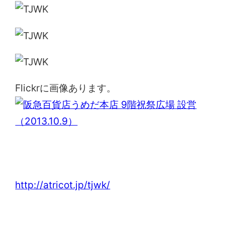
Flickrに画像あります。
Think Of JAPAN While Knitting関西
http://atricot.jp/tjwk/
阪急百貨店うめだ本店10