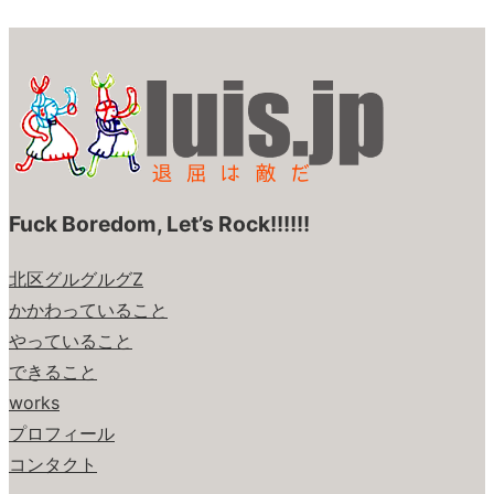
Fuck Boredom, Let’s Rock!!!!!!
北区グルグルグZ
かかわっていること
やっていること
できること
works
プロフィール
コンタクト