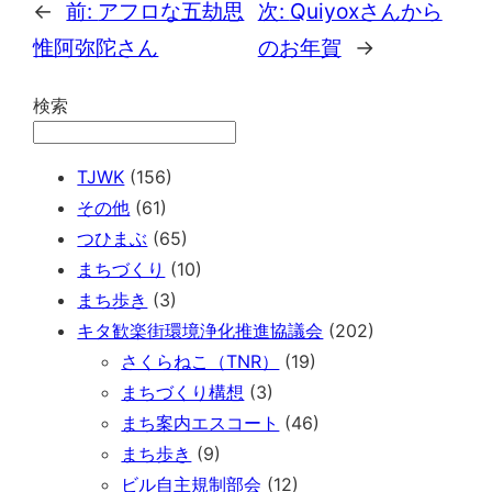
←
前:
アフロな五劫思
次:
Quiyoxさんから
惟阿弥陀さん
のお年賀
→
検索
TJWK
(156)
その他
(61)
つひまぶ
(65)
まちづくり
(10)
まち歩き
(3)
キタ歓楽街環境浄化推進協議会
(202)
さくらねこ（TNR）
(19)
まちづくり構想
(3)
まち案内エスコート
(46)
まち歩き
(9)
ビル自主規制部会
(12)