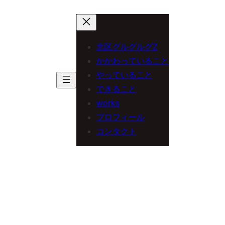
内
容
を
北区グルグルグZ
ス
かかわっていること
やっていること
キ
できること
ッ
works
プ
プロフィール
コンタクト