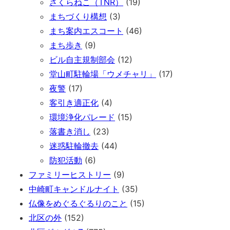
さくらねこ（TNR）
(19)
まちづくり構想
(3)
まち案内エスコート
(46)
まち歩き
(9)
ビル自主規制部会
(12)
堂山町駐輪場「ウメチャリ」
(17)
夜警
(17)
客引き適正化
(4)
環境浄化パレード
(15)
落書き消し
(23)
迷惑駐輪撤去
(44)
防犯活動
(6)
ファミリーヒストリー
(9)
中崎町キャンドルナイト
(35)
仏像をめぐるぐるりのこと
(15)
北区の外
(152)