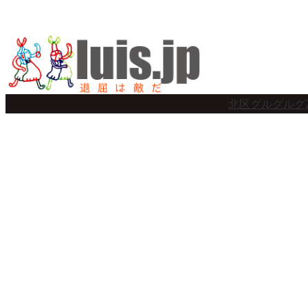
内
容
を
ス
北区グルグルグ
キ
ッ
プ